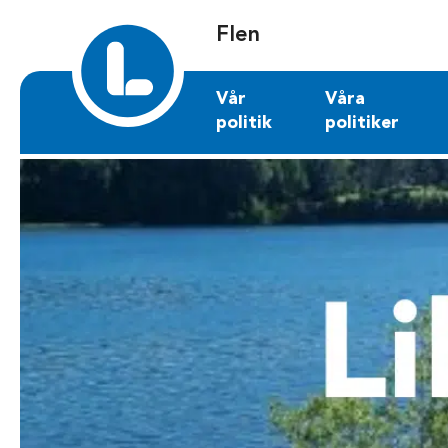
Sök på flen.liberalerna.se
Flen
Vår
Våra
politik
politiker