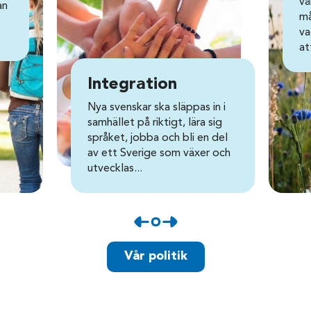
vå
an
må
va
at
Integration
Nya svenskar ska släppas in i
samhället på riktigt, lära sig
språket, jobba och bli en del
av ett Sverige som växer och
utvecklas...
Vår politik