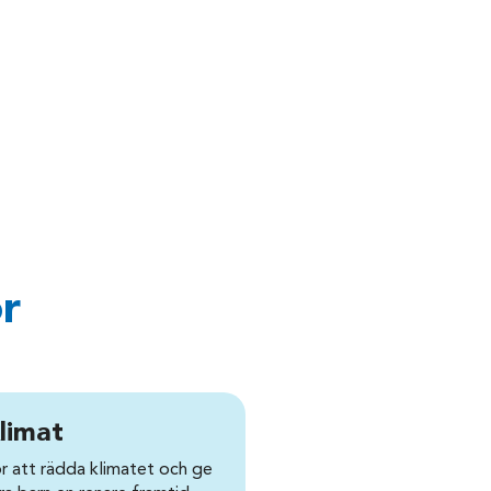
or
limat
r att rädda klimatet och ge