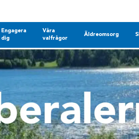
Engagera
Våra
Äldreomsorg
S
dig
valfrågor