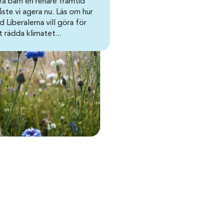
ra barn en renare framtid
ste vi agera nu. Läs om hur
d Liberalerna vill göra för
t rädda klimatet...