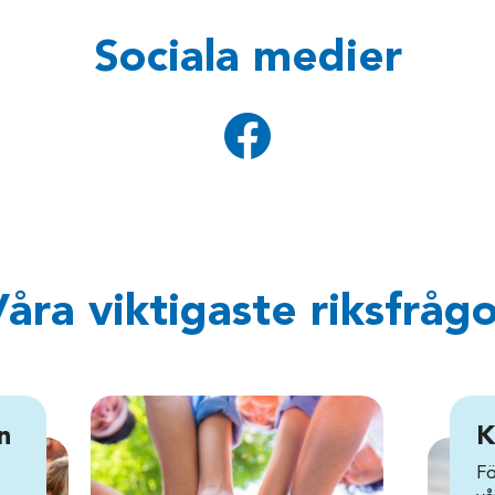
Sociala medier
åra viktigaste riksfråg
n
K
Fö